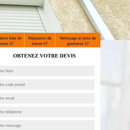
tion fuite de
Réparation de
Nettoyage et pose de
oiture 57
toiture 57
gouttières 57
OBTENEZ VOTRE DEVIS