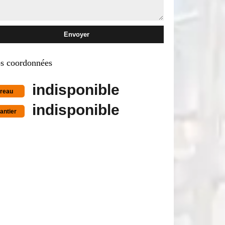
s coordonnées
indisponible
reau
indisponible
antier