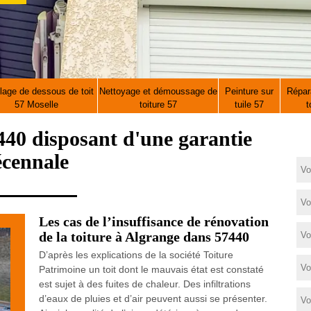
lage de dessous de toit
Nettoyage et démoussage de
Peinture sur
Répara
57 Moselle
toiture 57
tuile 57
t
40 disposant d'une garantie
écennale
Les cas de l’insuffisance de rénovation
de la toiture à Algrange dans 57440
D’après les explications de la société Toiture
Patrimoine un toit dont le mauvais état est constaté
est sujet à des fuites de chaleur. Des infiltrations
d’eaux de pluies et d’air peuvent aussi se présenter.