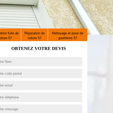
tion fuite de
Réparation de
Nettoyage et pose de
oiture 57
toiture 57
gouttières 57
OBTENEZ VOTRE DEVIS