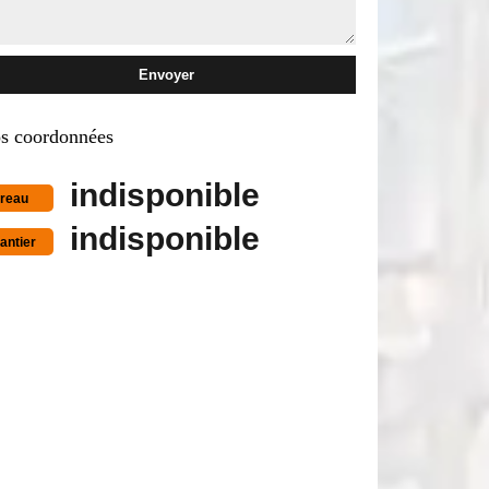
s coordonnées
indisponible
reau
indisponible
antier