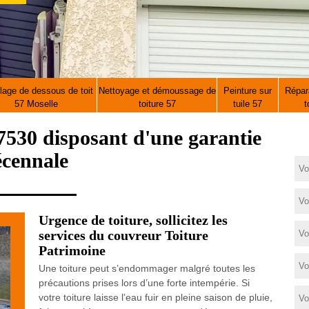
lage de dessous de toit
Nettoyage et démoussage de
Peinture sur
Répara
57 Moselle
toiture 57
tuile 57
t
530 disposant d'une garantie
écennale
Urgence de toiture, sollicitez les
services du couvreur Toiture
Patrimoine
Une toiture peut s’endommager malgré toutes les
précautions prises lors d’une forte intempérie. Si
votre toiture laisse l’eau fuir en pleine saison de pluie,