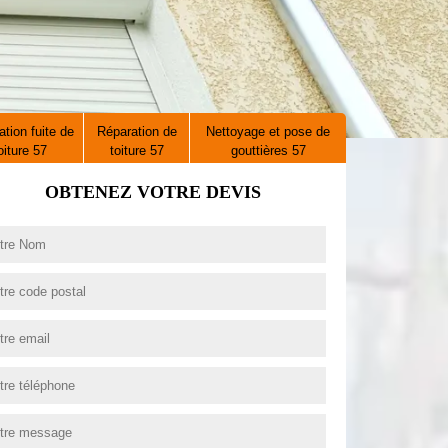
tion fuite de
Réparation de
Nettoyage et pose de
oiture 57
toiture 57
gouttières 57
OBTENEZ VOTRE DEVIS