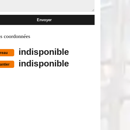
s coordonnées
indisponible
reau
indisponible
antier