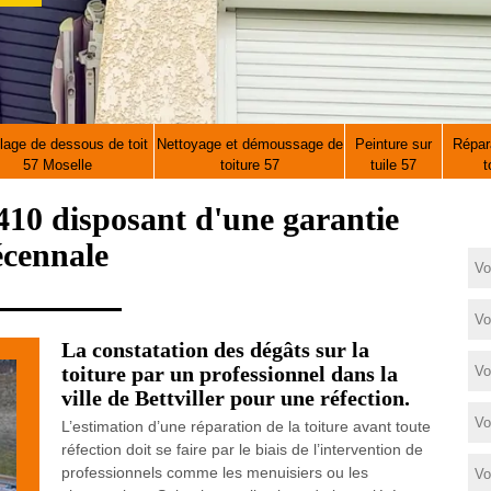
lage de dessous de toit
Nettoyage et démoussage de
Peinture sur
Répara
57 Moselle
toiture 57
tuile 57
t
410 disposant d'une garantie
écennale
La constatation des dégâts sur la
toiture par un professionnel dans la
ville de Bettviller pour une réfection.
L’estimation d’une réparation de la toiture avant toute
réfection doit se faire par le biais de l’intervention de
professionnels comme les menuisiers ou les