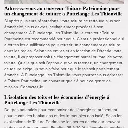
Adressez-vous au couvreur Toiture Patrimoine pour
un changement de toiture à Puttelange Les Thionville
Si après plusieurs réparations, votre toiture ne retrouve plus son
étanchéité, vous devrez inévitablement procéder à son
changement. À Puttelange Les Thionville, le couvreur Toiture
Patrimoine est recommandé pour vous. C’est un professionnel qui
a toutes les qualifications pour réussir un changement de toiture
dans les règles. Selon vos envies et en fonction de l’état de votre
toiture, il va proposer soit un changement partiel ou total de votre
toiture. Quelle que soit l’option que vous retenez, un changement
de toiture exige un savoir-faire pour que le toit soit parfaitement
étanche. À Puttelange Les Thionville, vous pourrez vous adresser
à Toiture Patrimoine, un couvreur qualifié pour ce genre de
mission. Contactez-le.
L’isolation des toits et les économies d’énergie à
Puttelange Les Thionville
De gros potentiels pour économiser de l’énergie se présentent
pour le cas des habitations et des immeubles non isolé. Selon les
explications de Toiture Patrimoine les pertes de chaleur peuvent
et doivent être corrigées. En effet, 25 à 30 % d’énergie se perdent