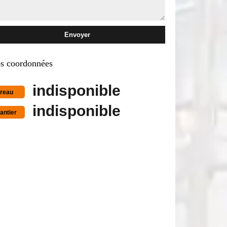
s coordonnées
indisponible
reau
indisponible
antier