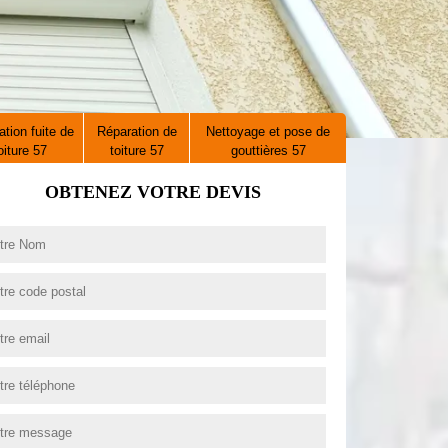
tion fuite de
Réparation de
Nettoyage et pose de
oiture 57
toiture 57
gouttières 57
OBTENEZ VOTRE DEVIS