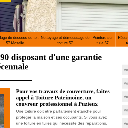
lage de dessous de toit
Nettoyage et démoussage de
Peinture sur
Répara
57 Moselle
toiture 57
tuile 57
t
90 disposant d'une garantie
écennale
Pour vos travaux de couverture, faites
appel à Toiture Patrimoine, un
couvreur professionnel à Puzieux
Une toiture doit être parfaitement étanche pour
protéger la maison et ses occupants. Si vous avez
une toiture en tuiles qui nécessite des réparations,