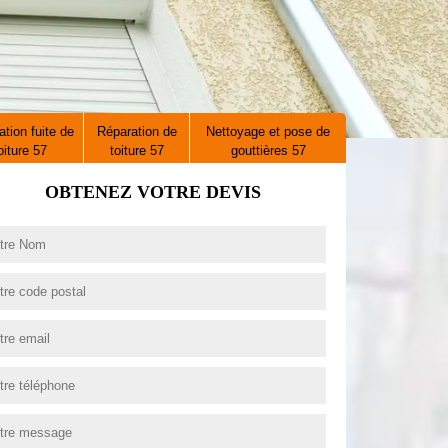
tion fuite de
Réparation de
Nettoyage et pose de
oiture 57
toiture 57
gouttières 57
OBTENEZ VOTRE DEVIS