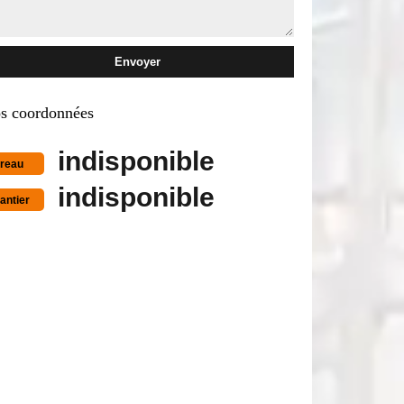
s coordonnées
indisponible
reau
indisponible
antier