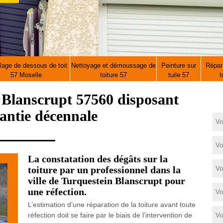
lage de dessous de toit
Nettoyage et démoussage de
Peinture sur
Répara
57 Moselle
toiture 57
tuile 57
t
 Blanscrupt 57560 disposant
antie décennale
La constatation des dégâts sur la
toiture par un professionnel dans la
ville de Turquestein Blanscrupt pour
une réfection.
L’estimation d’une réparation de la toiture avant toute
réfection doit se faire par le biais de l’intervention de