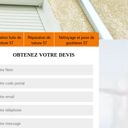
tion fuite de
Réparation de
Nettoyage et pose de
oiture 57
toiture 57
gouttières 57
OBTENEZ VOTRE DEVIS