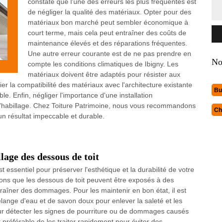
constaté que l'une des erreurs les plus fréquentes est
de négliger la qualité des matériaux. Opter pour des
matériaux bon marché peut sembler économique à
court terme, mais cela peut entraîner des coûts de
maintenance élevés et des réparations fréquentes.
Une autre erreur courante est de ne pas prendre en
No
compte les conditions climatiques de Ibigny. Les
matériaux doivent être adaptés pour résister aux
fier la compatibilité des matériaux avec l'architecture existante
Bu
e. Enfin, négliger l'importance d'une installation
 l'habillage. Chez Toiture Patrimoine, nous vous recommandons
Ch
un résultat impeccable et durable.
lage des dessous de toit
t essentiel pour préserver l'esthétique et la durabilité de votre
ons que les dessous de toit peuvent être exposés à des
raîner des dommages. Pour les maintenir en bon état, il est
élange d'eau et de savon doux pour enlever la saleté et les
our détecter les signes de pourriture ou de dommages causés
t préférable de les traiter rapidement pour éviter des