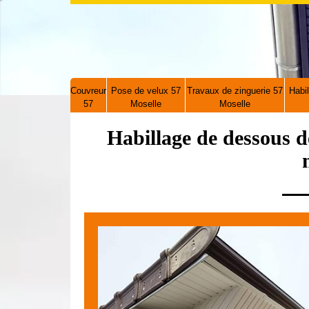
Couvreur
Pose de velux 57
Travaux de zinguerie 57
Habil
57
Moselle
Moselle
Habillage de dessous d