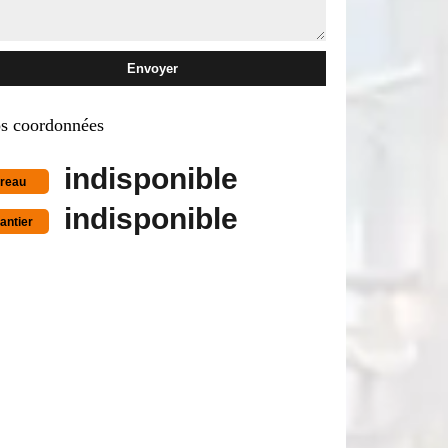
s coordonnées
indisponible
reau
indisponible
antier