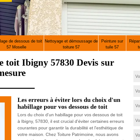
lage de dessous de toit
Nettoyage et démoussage de
Peinture sur
Répara
57 Moselle
toiture 57
tuile 57
t
e toit Ibigny 57830 Devis sur
mesure
Les erreurs à éviter lors du choix d'un
habillage pour vos dessous de toit
Lors du choix d'un habillage pour vos dessous de toit
à Ibigny, 57830, il est crucial d'éviter certaines erreurs
courantes pour garantir la durabilité et l'esthétique de
votre maison. Chez Toiture Patrimoine, nous avons