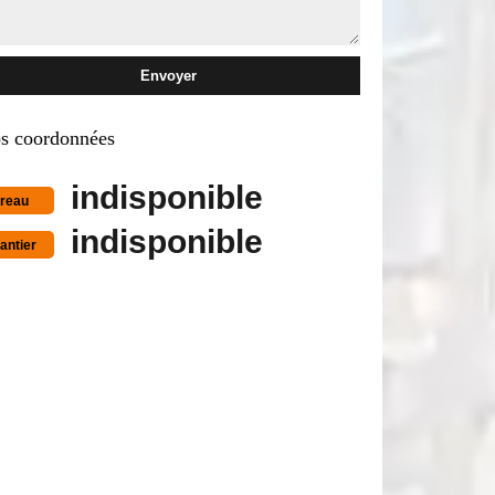
s coordonnées
indisponible
reau
indisponible
antier