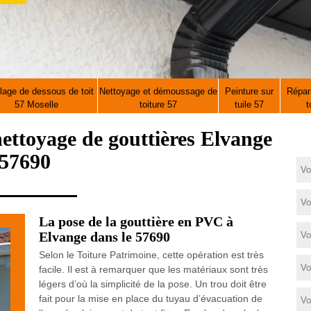
lage de dessous de toit
Nettoyage et démoussage de
Peinture sur
Répara
57 Moselle
toiture 57
tuile 57
t
 nettoyage de gouttières Elvange
57690
La pose de la gouttière en PVC à
Elvange dans le 57690
Selon le Toiture Patrimoine, cette opération est très
facile. Il est à remarquer que les matériaux sont très
légers d’où la simplicité de la pose. Un trou doit être
fait pour la mise en place du tuyau d’évacuation de