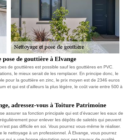
 pose de gouttière à Elvange
ypes de gouttières est possible sauf les gouttières en PVC.
ions, le mieux serait de les remplacer. En principe donc, le
mple pour la gouttière en zinc, le prix moyen est de 2346 euros
m et qui est d’ailleurs la plus légère, le coût varie entre 500 à
nge, adressez-vous à Toiture Patrimoine
sse assurer sa fonction principale qui est d’évacuer les eaux de
yée régulièrement pour enlever les dépôts de saletés qui peuvent
n’est pas difficile en soi. Vous pourrez vous-même le réaliser.
ie le nettoyage à un professionnel. À Elvange, vous pourrez
ur qui a une bonne réputation pour ses travaux de qualité.