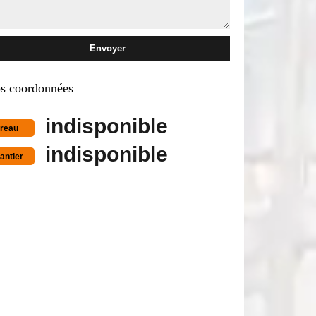
s coordonnées
indisponible
reau
indisponible
antier