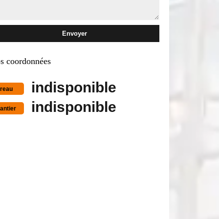
s coordonnées
indisponible
reau
indisponible
antier