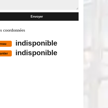
s coordonnées
indisponible
reau
indisponible
antier