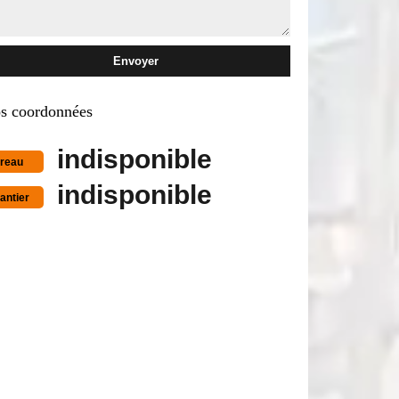
s coordonnées
indisponible
reau
indisponible
antier