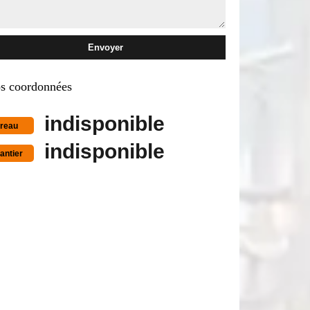
s coordonnées
indisponible
reau
indisponible
antier