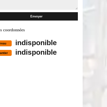
s coordonnées
indisponible
reau
indisponible
antier