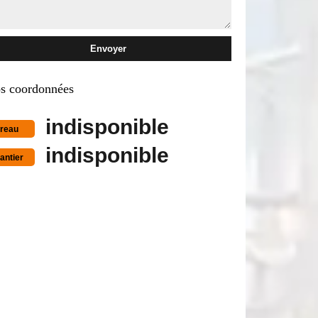
s coordonnées
indisponible
reau
indisponible
antier