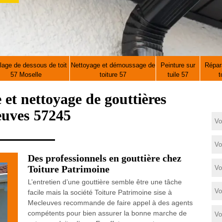
lage de dessous de toit
Nettoyage et démoussage de
Peinture sur
Répara
57 Moselle
toiture 57
tuile 57
t
e et nettoyage de gouttières
uves 57245
Des professionnels en gouttière chez
Toiture Patrimoine
L’entretien d’une gouttière semble être une tâche
facile mais la société Toiture Patrimoine sise à
Mecleuves recommande de faire appel à des agents
compétents pour bien assurer la bonne marche de