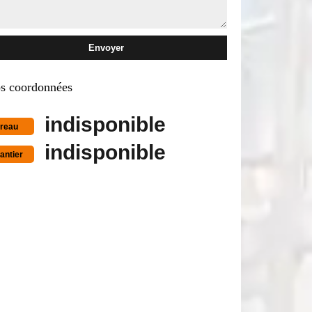
s coordonnées
indisponible
reau
indisponible
antier