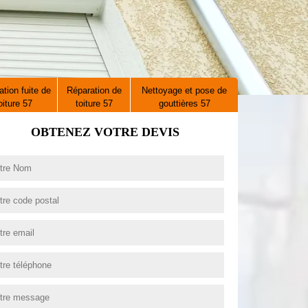
tion fuite de
Réparation de
Nettoyage et pose de
oiture 57
toiture 57
gouttières 57
OBTENEZ VOTRE DEVIS