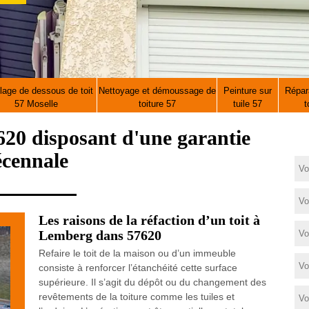
lage de dessous de toit
Nettoyage et démoussage de
Peinture sur
Répara
57 Moselle
toiture 57
tuile 57
t
20 disposant d'une garantie
écennale
Les raisons de la réfaction d’un toit à
Lemberg dans 57620
Refaire le toit de la maison ou d’un immeuble
consiste à renforcer l’étanchéité cette surface
supérieure. Il s’agit du dépôt ou du changement des
revêtements de la toiture comme les tuiles et