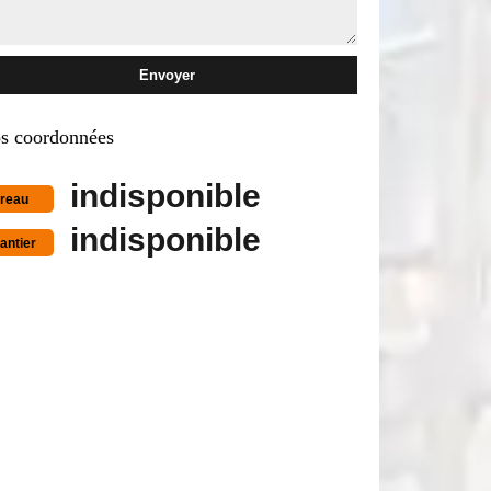
s coordonnées
indisponible
reau
indisponible
antier