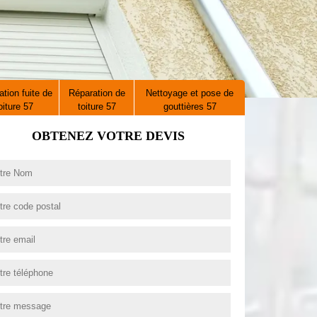
tion fuite de
Réparation de
Nettoyage et pose de
oiture 57
toiture 57
gouttières 57
OBTENEZ VOTRE DEVIS