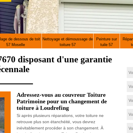
lage de dessous de toit
Nettoyage et démoussage de
Peinture sur
Répara
57 Moselle
toiture 57
tuile 57
t
670 disposant d'une garantie
écennale
Adressez-vous au couvreur Toiture
Patrimoine pour un changement de
toiture à Loudrefing
Si après plusieurs réparations, votre toiture ne
retrouve plus son étanchéité, vous devrez
inévitablement procéder à son changement. À