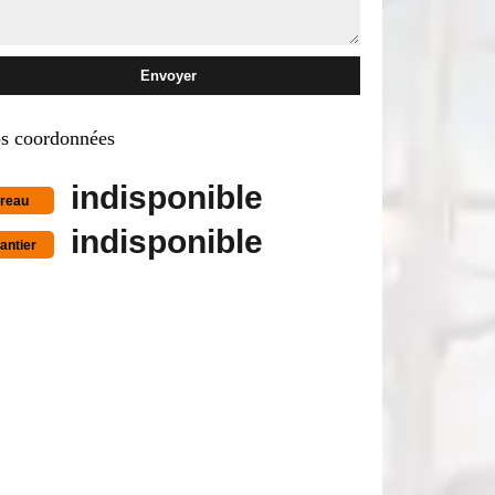
s coordonnées
indisponible
reau
indisponible
antier