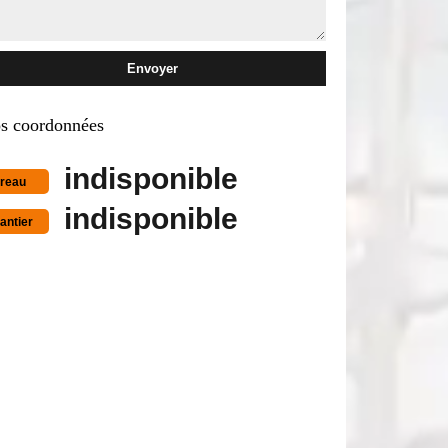
s coordonnées
indisponible
reau
indisponible
antier