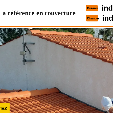
ind
Bureau
La référence en couverture
in
Chantier
TEZ