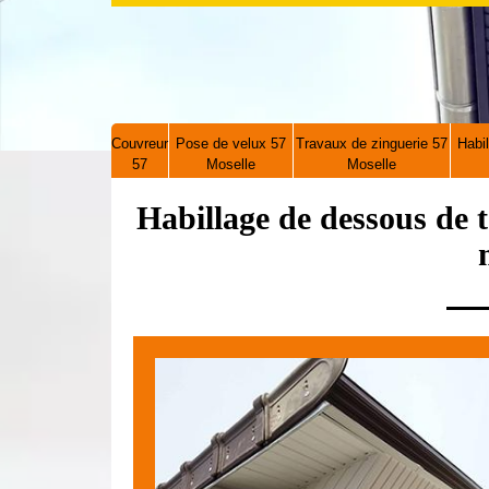
Couvreur
Pose de velux 57
Travaux de zinguerie 57
Habil
57
Moselle
Moselle
Habillage de dessous de 