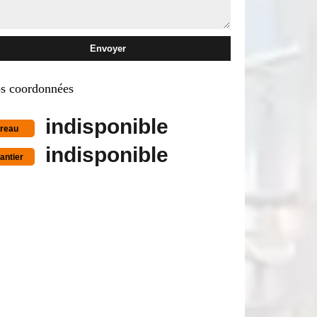
s coordonnées
indisponible
reau
indisponible
antier