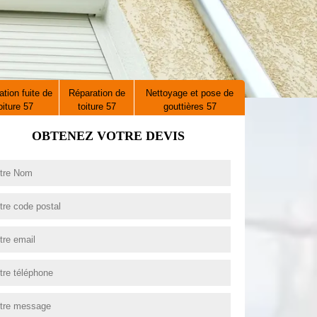
tion fuite de
Réparation de
Nettoyage et pose de
oiture 57
toiture 57
gouttières 57
OBTENEZ VOTRE DEVIS